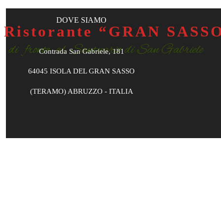
DOVE SIAMO
Ristorante “GRAN SASS
di fronte al Santuario di San Gabriele
Contrada San Gabriele, 181
64045 ISOLA DEL GRAN SASSO
(TERAMO) ABRUZZO - ITALIA